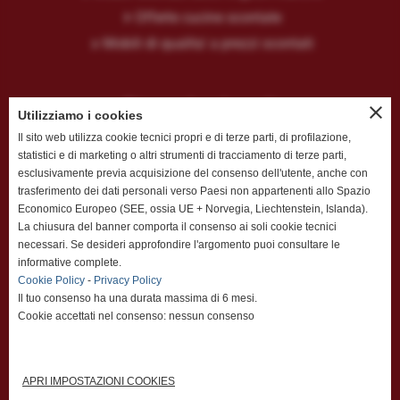
Offerte cucine scontate
Mobili di qualita' a prezzi scontati
Ricerche locali
close
Utilizziamo i cookies
Il sito web utilizza cookie tecnici propri e di terze parti, di profilazione,
statistici e di marketing o altri strumenti di tracciamento di terze parti,
armadi su misura Milano
esclusivamente previa acquisizione del consenso dell'utente, anche con
arredamento cucine Brianza - Visita lo show-room
trasferimento dei dati personali verso Paesi non appartenenti allo Spazio
Economico Europeo (SEE, ossia UE + Norvegia, Liechtenstein, Islanda).
arredare la casa con risparmio Roma
La chiusura del banner comporta il consenso ai soli cookie tecnici
cucine con penisola Torino
necessari. Se desideri approfondire l'argomento puoi consultare le
informative complete.
cucine in promozione Veneto
Cookie Policy
-
Privacy Policy
esposizione arredamenti Lombardia - Gruppo Ingrosso
Il tuo consenso ha una durata massima di 6 mesi.
Arredamenti
Cookie accettati nel consenso: nessun consenso
mobili a Firenze e provincia
Soluzioni arredare la casa - Lombardia
APRI IMPOSTAZIONI COOKIES