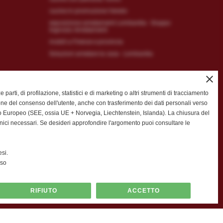
cucine in promozione Veneto
esposizione arredamenti Lombardia - Gruppo
Ingrosso Arredamenti
mobili a Firenze e provincia
Soluzioni arredare la casa - Lombardia
close
ze parti, di profilazione, statistici e di marketing o altri strumenti di tracciamento
one del consenso dell'utente, anche con trasferimento dei dati personali verso
 Europeo (SEE, ossia UE + Norvegia, Liechtenstein, Islanda). La chiusura del
nici necessari. Se desideri approfondire l'argomento puoi consultare le
si.
nso