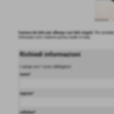
Camera da letto per albergo con letti singoli
. Per arreda
Utilizzate solo materie prima made in Italy.
Richiedi informazioni
I campi con * sono obbligatori.
nome*
regione*
cellulare*