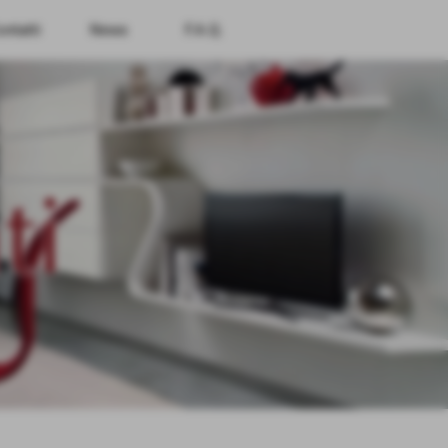
ntatti
News
F.A.Q.