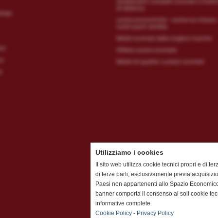
arredamenti completi scontati e mobili
di fabbrica
alogo
cucine economiche - cucine su misura -
nostri punti vendita
Mobili scontati delle migliori marche
ito
Offerte cucine scontate
cy
Mobili di qualita' a prezzi scontati
y
Utilizziamo i cookies
Il sito web utilizza cookie tecnici propri e di ter
di terze parti, esclusivamente previa acquisizi
Paesi non appartenenti allo Spazio Economico
banner comporta il consenso ai soli cookie tec
informative complete.
Cookie Policy
-
Privacy Policy