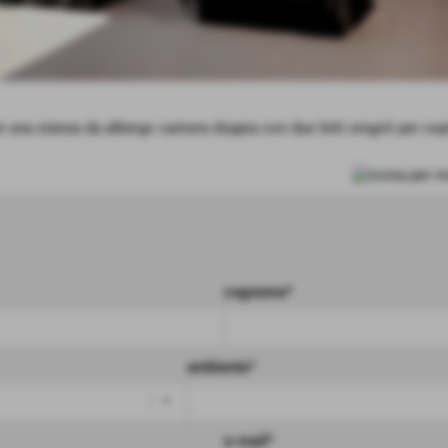
re una stanza da albergo camera doppia con due letti singoli per os
cognome*
ambiente*
e-mail*