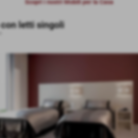
Scopri i nostri Mobili per la Casa
con letti singoli
&B