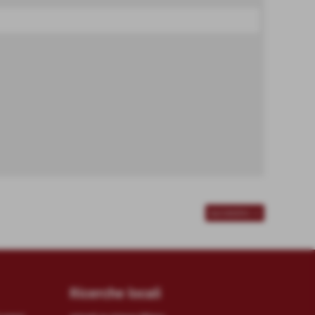
successivo >>
Ricerche locali