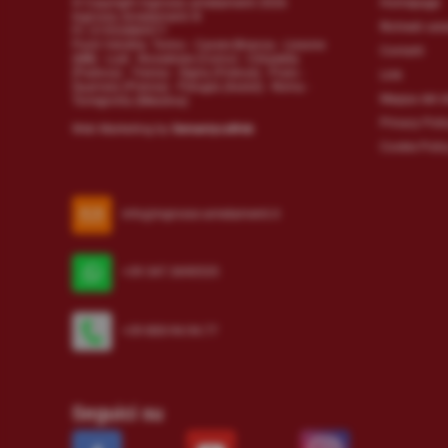
© Copyright ingrosso arredamenti 2026
Homepage
Ingrosso Arredamenti ®
Richiedi cat
P.I. 01952880977
Punti Vendita: Torino - Carate Brianza - Lissone
Contatti
(MB) - Lodi - Novedrate (Como) - Cittadella
(Padova) - Treviso - Signa (Firenze) - Prato -
Link
Quarrata (Pistoia) - Perugia (Assisi) - Roma -
Mappa del s
Torregrotta (Messina)
Privacy Poli
Web Marketing by
SemantycaWeb
Cookie Polic
info@ingrosso-arredamenti.it
+39 347.3690535
+39 800-94.94.77
Seguici su