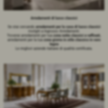
Arredamenti di lusso classici
Se stai cercando
arredamenti per la casa di lusso classici
rivolgiti a Ingrosso Arredamenti.
Troverai arredamenti per tua
zona notte classici e raffinati,
arredamenti per la tua
zona giorno in stile classico in vero
legno
Le migliori aziende italiane di qualità certificata.